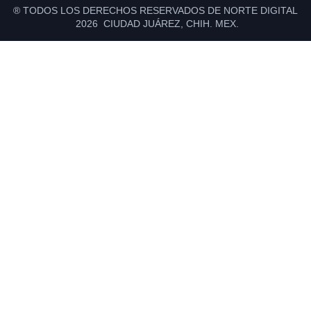
® TODOS LOS DERECHOS RESERVADOS DE NORTE DIGITAL
2026 CIUDAD JUÁREZ, CHIH. MEX.