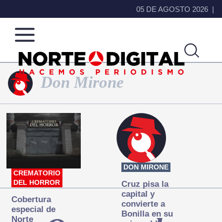
05 DE AGOSTO 2026
Don Mirone
Norte
Más
de
que
Ciudad
noticias,
Juárez
hacemos periodismo
DON MIRONE
CREMATORIO
DEL HORROR
Cruz pisa la
capital y
Cobertura
convierte a
especial de
Bonilla en su
Norte