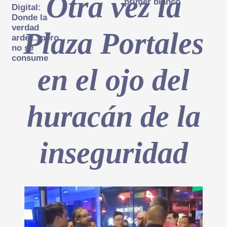
Otra vez la
primer blanco
Digital:
Donde la
verdad
Plaza Portales
arde… pero
no se
consume
en el ojo del
huracán de la
inseguridad