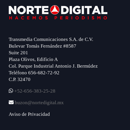
Footer
Transmedia Comunicaciones S.A. de C.V.
Bulevar Tomás Fernández #8587
Suite 201
Plaza Olivos, Edificio A
Col. Parque Industrial Antonio J. Bermúdez
Teléfono 656-682-72-92
C.P. 32470
+52-656-383-25-28
buzon@nortedigital.mx
Aviso de Privacidad