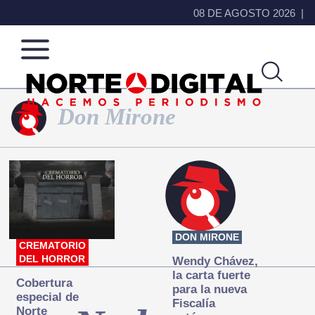
08 DE AGOSTO 2026
Don Mirone
Norte
Más
de
que
Ciudad
noticias,
Juárez
hacemos periodismo
DON MIRONE
CREMATORIO
DEL HORROR
Wendy Chávez,
la carta fuerte
Cobertura
para la nueva
especial de
Fiscalía
Norte