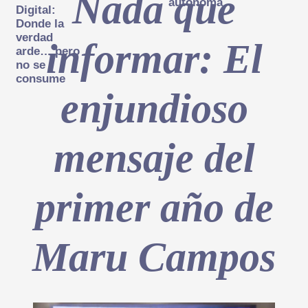
Nada que
autónoma
Digital:
Donde la
verdad
informar: El
arde… pero
no se
consume
enjundioso
mensaje del
primer año de
Maru Campos