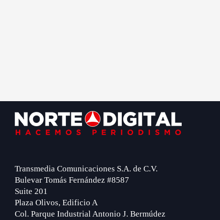
Footer
Transmedia Comunicaciones S.A. de C.V.
Bulevar Tomás Fernández #8587
Suite 201
Plaza Olivos, Edificio A
Col. Parque Industrial Antonio J. Bermúdez