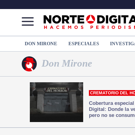
Norte
Más
DON MIRONE
ESPECIALES
INVESTIG
de
que
Ciudad
noticias,
Juárez
hacemos periodismo
Don Mirone
CREMATORIO DEL H
Cobertura especial
Digital: Donde la 
pero no se consum