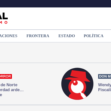
ACIONES
FRONTERA
ESTADO
POLÍTICA
ORROR
DON M
 de Norte
Wendy 
verdad arde…
Fiscal
e