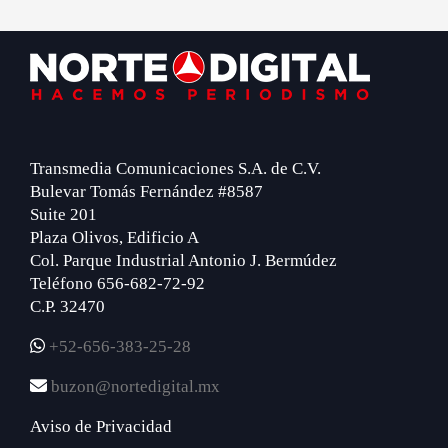
Footer
Transmedia Comunicaciones S.A. de C.V.
Bulevar Tomás Fernández #8587
Suite 201
Plaza Olivos, Edificio A
Col. Parque Industrial Antonio J. Bermúdez
Teléfono 656-682-72-92
C.P. 32470
+52-656-383-25-28
buzon@nortedigital.mx
Aviso de Privacidad