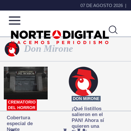
07 DE AGOSTO 2026
Don Mirone
Norte
Más
de
que
Ciudad
noticias,
Juárez
hacemos periodismo
DON MIRONE
CREMATORIO
DEL HORROR
¡Qué listillos
salieron en el
Cobertura
PAN! Ahora sí
especial de
quieren una
Norte