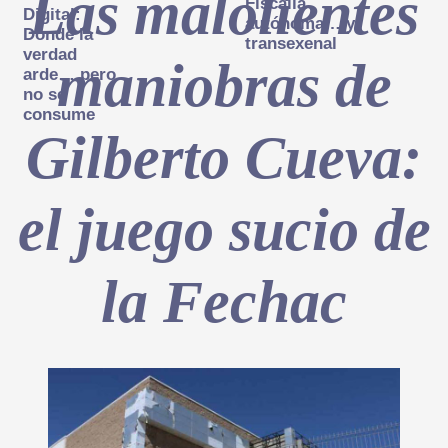
Las malolientes
Fiscalía
Digital:
autónoma… y
Donde la
transexenal
verdad
maniobras de
arde… pero
no se
consume
Gilberto Cueva:
el juego sucio de
la Fechac