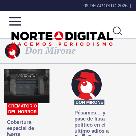
09 DE AGOSTO 2026
Don Mirone
Norte
Más
de
que
Ciudad
noticias,
Juárez
hacemos periodismo
DON MIRONE
CREMATORIO
DEL HORROR
Pésames… y
pase de lista
Cobertura
político en el
especial de
último adiós a
Norte