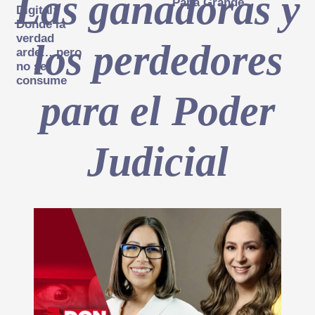
Las ganadoras y
Papá Grande
Digital:
Donde la
verdad
los perdedores
arde… pero
no se
consume
para el Poder
Judicial