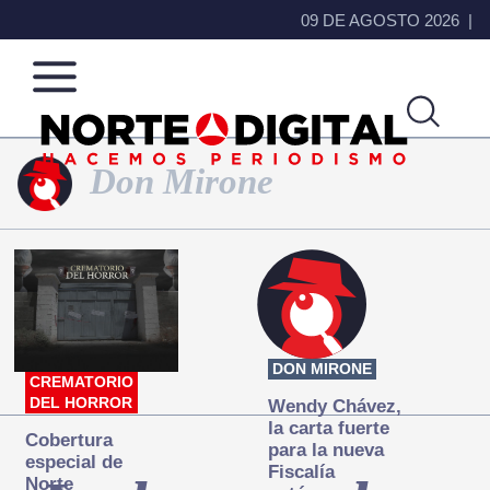
09 DE AGOSTO 2026
Don Mirone
Norte
Más
de
que
Ciudad
noticias,
Juárez
hacemos periodismo
DON MIRONE
CREMATORIO
DEL HORROR
Wendy Chávez,
la carta fuerte
Cobertura
para la nueva
especial de
Fiscalía
Norte