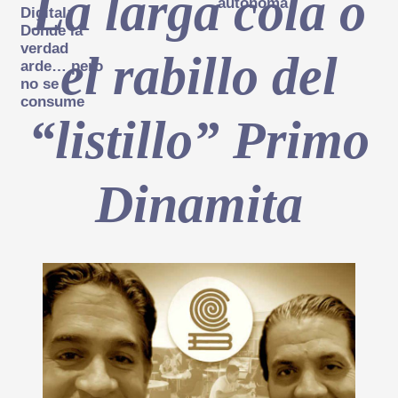
La larga cola o
autónoma
Digital:
Donde la
verdad
el rabillo del
arde… pero
no se
consume
“listillo” Primo
Dinamita