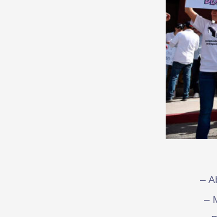
– A
– 