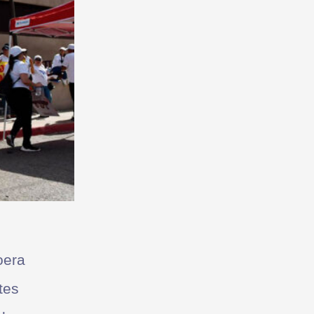
oera
tes