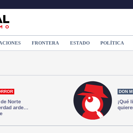
ACIONES
FRONTERA
ESTADO
POLÍTICA
ORROR
DON M
 de Norte
¡Qué l
verdad arde…
quiere
e