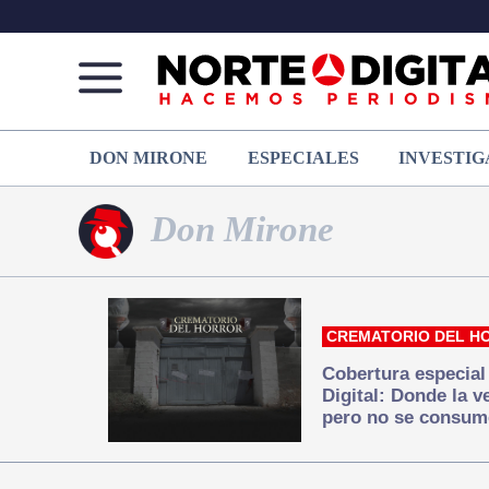
Norte
Más
DON MIRONE
ESPECIALES
INVESTIG
de
que
Ciudad
noticias,
Juárez
hacemos periodismo
Don Mirone
CREMATORIO DEL H
Cobertura especial
Digital: Donde la 
pero no se consum