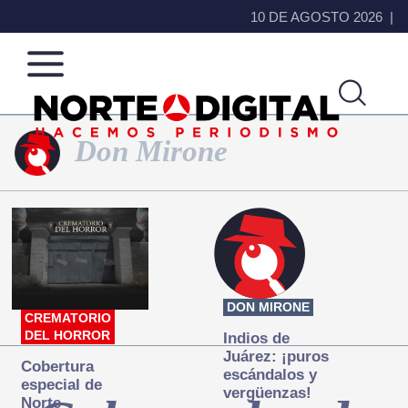
10 DE AGOSTO 2026
Don Mirone
Norte
Más
de
que
Ciudad
noticias,
Juárez
hacemos periodismo
DON MIRONE
CREMATORIO
DEL HORROR
Indios de
Juárez: ¡puros
Cobertura
escándalos y
especial de
vergüenzas!
Norte