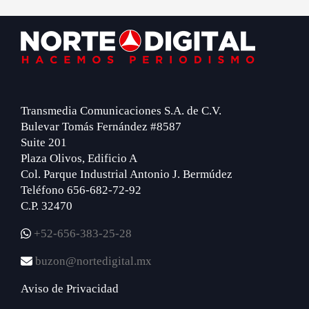
Footer
Transmedia Comunicaciones S.A. de C.V.
Bulevar Tomás Fernández #8587
Suite 201
Plaza Olivos, Edificio A
Col. Parque Industrial Antonio J. Bermúdez
Teléfono 656-682-72-92
C.P. 32470
+52-656-383-25-28
buzon@nortedigital.mx
Aviso de Privacidad