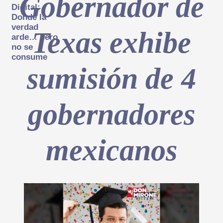
Gobernador de
Digital:
Donde la
verdad
Texas exhibe
arde… pero
no se
consume
sumisión de 4
gobernadores
mexicanos