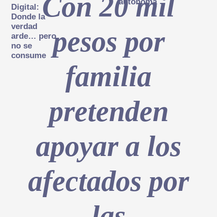
Con 20 mil
autónoma
Digital:
Donde la
verdad
pesos por
arde… pero
no se
consume
familia
pretenden
apoyar a los
afectados por
las