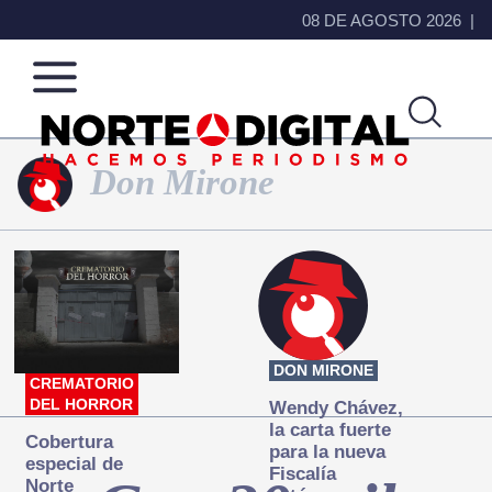
08 DE AGOSTO 2026
Don Mirone
Norte
Más
de
que
Ciudad
noticias,
Juárez
hacemos periodismo
DON MIRONE
CREMATORIO
DEL HORROR
Wendy Chávez,
la carta fuerte
Cobertura
para la nueva
especial de
Fiscalía
Norte