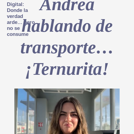
Andrea
Digital:
Donde la
verdad
hablando de
arde… pero
no se
consume
transporte…
¡Ternurita!