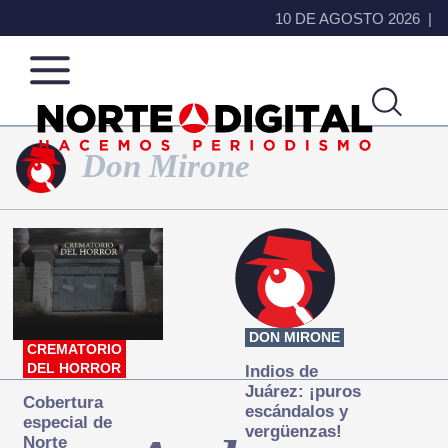
10 DE AGOSTO 2026
Don Mirone
Norte
Más
de
que
Ciudad
noticias,
Juárez
hacemos periodismo
DON MIRONE
CREMATORIO
DEL HORROR
Indios de
Juárez: ¡puros
Cobertura
escándalos y
especial de
vergüenzas!
Norte