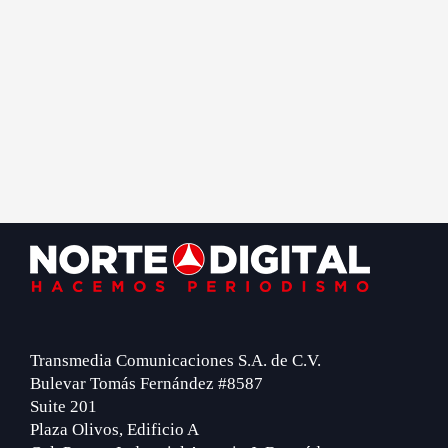
Footer
Transmedia Comunicaciones S.A. de C.V.
Bulevar Tomás Fernández #8587
Suite 201
Plaza Olivos, Edificio A