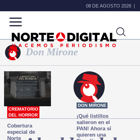
08 DE AGOSTO 2026
Don Mirone
Norte
Más
de
que
Ciudad
noticias,
Juárez
hacemos periodismo
DON MIRONE
CREMATORIO
DEL HORROR
¡Qué listillos
salieron en el
Cobertura
PAN! Ahora sí
especial de
quieren una
Norte