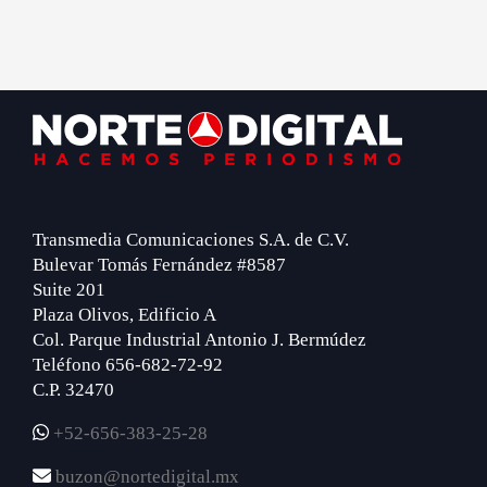
Footer
Transmedia Comunicaciones S.A. de C.V.
Bulevar Tomás Fernández #8587
Suite 201
Plaza Olivos, Edificio A
Col. Parque Industrial Antonio J. Bermúdez
Teléfono 656-682-72-92
C.P. 32470
+52-656-383-25-28
buzon@nortedigital.mx