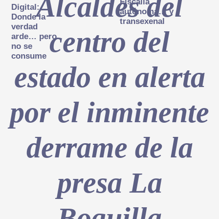
Alcaldes del
Fiscalía
Digital:
autónoma… y
Donde la
transexenal
verdad
centro del
arde… pero
no se
consume
estado en alerta
por el inminente
derrame de la
presa La
Boquilla