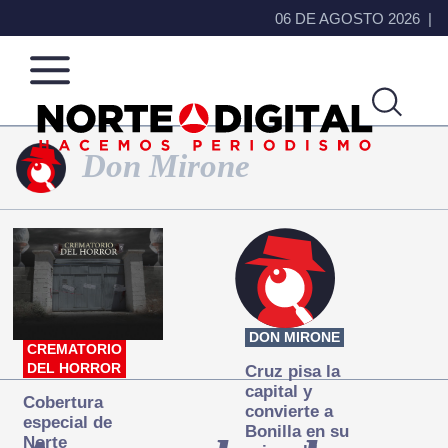
06 DE AGOSTO 2026
Don Mirone
Norte
Más
de
que
Ciudad
noticias,
Juárez
hacemos periodismo
DON MIRONE
CREMATORIO
DEL HORROR
Cruz pisa la
capital y
Cobertura
convierte a
especial de
Bonilla en su
Norte