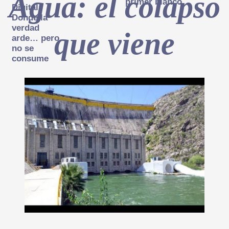
Agua: el colapso
primer blanco
Digital:
Donde la
verdad
que viene
arde… pero
no se
consume