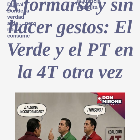
A formarse y sin
la justicia
Digital:
expedita
Donde la
verdad
hacer gestos: El
arde… pero
no se
consume
Verde y el PT en
la 4T otra vez