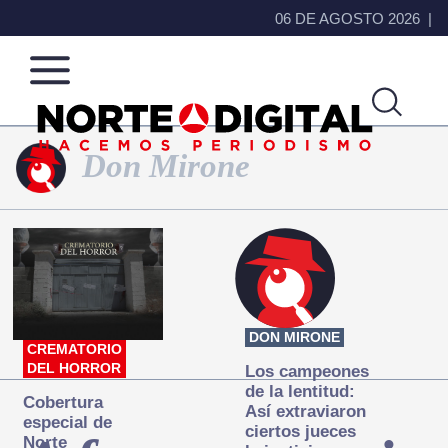
06 DE AGOSTO 2026
Don Mirone
Norte
Más
de
que
Ciudad
noticias,
Juárez
hacemos periodismo
DON MIRONE
CREMATORIO
DEL HORROR
Los campeones
de la lentitud:
Cobertura
Así extraviaron
especial de
ciertos jueces
Norte