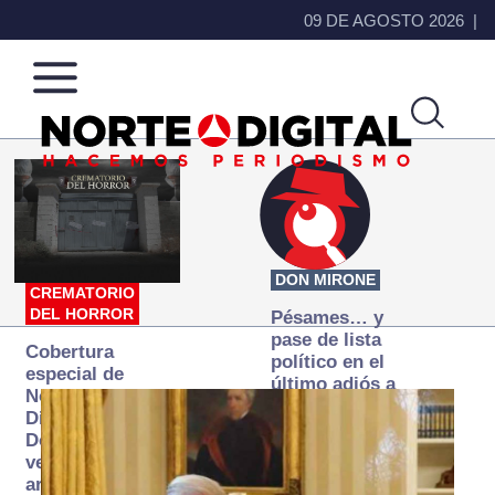
09 DE AGOSTO 2026
Norte
Más
de
que
Ciudad
noticias,
Juárez
hacemos periodismo
DON MIRONE
CREMATORIO
DEL HORROR
Pésames… y
pase de lista
Cobertura
político en el
especial de
último adiós a
Norte
Papá Grande
Digital:
Donde la
verdad
arde… pero