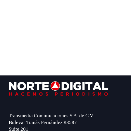
Footer
Transmedia Comunicaciones S.A. de C.V.
Bulevar Tomás Fernández #8587
Suite 201