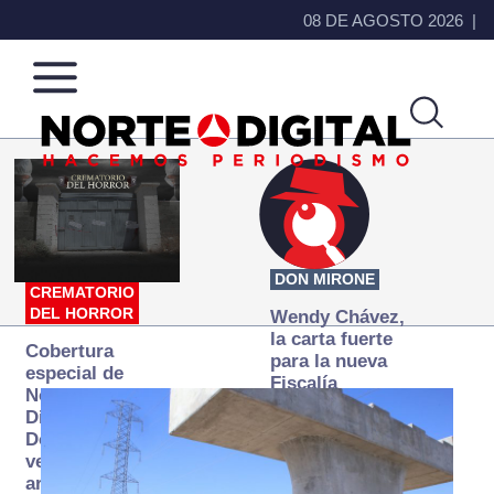
08 DE AGOSTO 2026
Norte
Más
de
que
Ciudad
noticias,
Juárez
hacemos periodismo
DON MIRONE
CREMATORIO
DEL HORROR
Wendy Chávez,
la carta fuerte
Cobertura
para la nueva
especial de
Fiscalía
Norte
autónoma
Digital:
Donde la
verdad
arde… pero