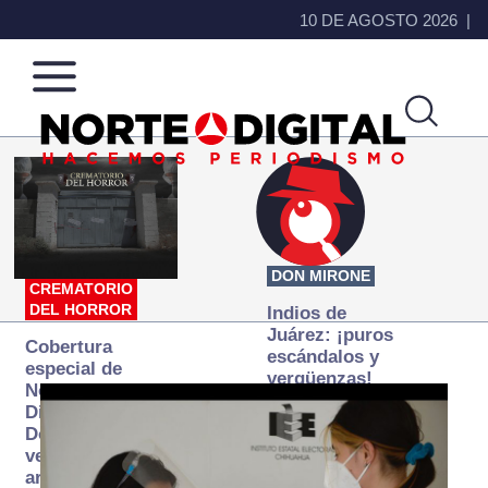
10 DE AGOSTO 2026
Norte
Más
de
que
Ciudad
noticias,
Juárez
hacemos periodismo
DON MIRONE
CREMATORIO
DEL HORROR
Indios de
Juárez: ¡puros
Cobertura
escándalos y
especial de
vergüenzas!
Norte
Digital:
Donde la
verdad
arde… pero