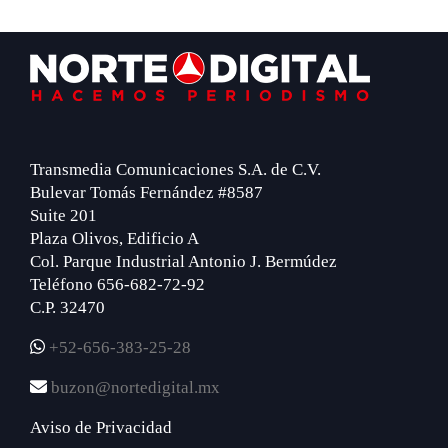
Footer
Transmedia Comunicaciones S.A. de C.V.
Bulevar Tomás Fernández #8587
Suite 201
Plaza Olivos, Edificio A
Col. Parque Industrial Antonio J. Bermúdez
Teléfono 656-682-72-92
C.P. 32470
+52-656-383-25-28
buzon@nortedigital.mx
Aviso de Privacidad