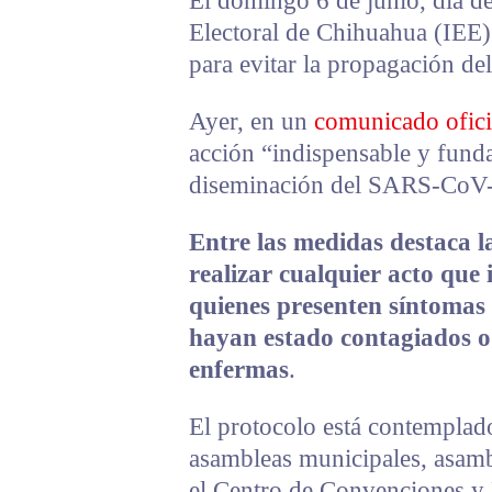
El domingo 6 de junio, día d
Electoral de Chihuahua (IEE)
para evitar la propagación de
Ayer, en un
comunicado ofici
acción “indispensable y fund
diseminación del SARS-CoV
Entre las medidas destaca l
realizar cualquier acto que
quienes presenten síntomas
hayan estado contagiados o
enfermas
.
El protocolo está contemplado 
asambleas municipales, asambl
el Centro de Convenciones y 