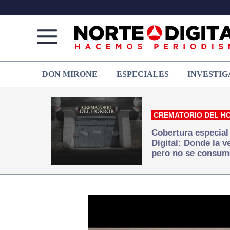
Norte
Más
DON MIRONE
ESPECIALES
INVESTIG
de
que
Ciudad
noticias,
Juárez
hacemos periodismo
CREMATORIO DEL H
Cobertura especial
Digital: Donde la 
pero no se consum