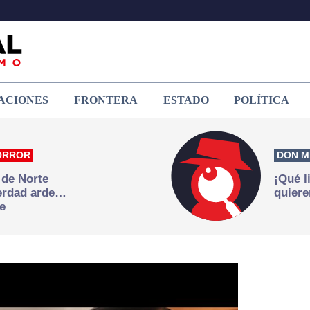
ACIONES
FRONTERA
ESTADO
POLÍTICA
ORROR
DON M
 de Norte
¡Qué l
verdad arde…
quiere
e