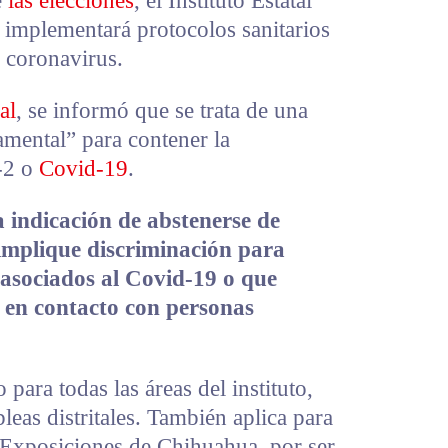
e
las elecciones
, el Instituto Estatal
 implementará protocolos sanitarios
l coronavirus.
al
, se informó que se trata de una
amental” para contener la
-2 o
Covid-19
.
a indicación de abstenerse de
 implique discriminación para
 asociados al Covid-19 o que
 en contacto con personas
para todas las áreas del instituto,
eas distritales. También aplica para
Exposiciones de Chihuahua, por ser