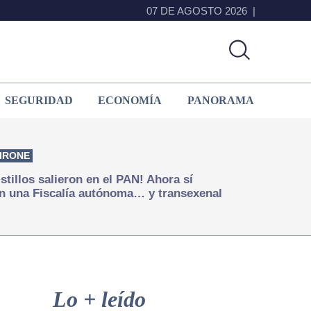
07 DE AGOSTO 2026
SEGURIDAD
ECONOMÍA
PANORAMA
IRONE
istillos salieron en el PAN! Ahora sí
n una Fiscalía autónoma… y transexenal
Primary
Sidebar
Lo + leído