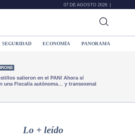
07 DE AGOSTO 2026
SEGURIDAD
ECONOMÍA
PANORAMA
IRONE
istillos salieron en el PAN! Ahora sí
n una Fiscalía autónoma… y transexenal
Primary
Sidebar
Lo + leído