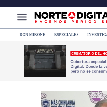
Norte
Más
DON MIRONE
ESPECIALES
INVESTIG
de
que
Ciudad
noticias,
Juárez
hacemos periodismo
CREMATORIO DEL H
Cobertura especial
Digital: Donde la 
pero no se consum