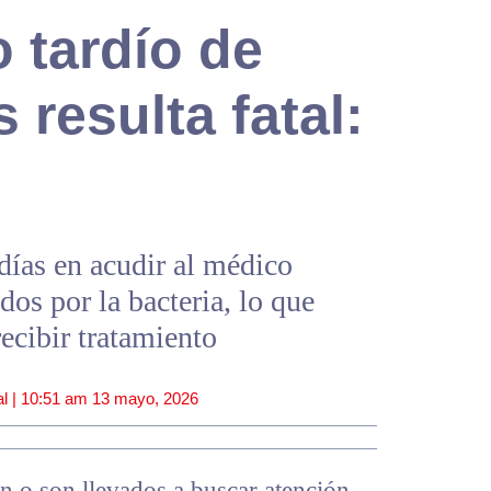
 tardío de
s resulta fatal:
 días en acudir al médico
os por la bacteria, lo que
recibir tratamiento
l |
10:51 am
13 mayo, 2026
n o son llevados a buscar atención