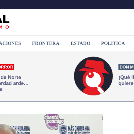
ACIONES
FRONTERA
ESTADO
POLÍTICA
ORROR
DON M
 de Norte
¡Qué l
verdad arde…
quiere
e