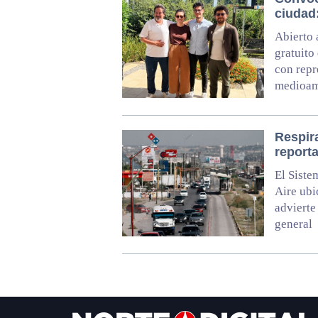
ciudad
Abierto 
gratuito
con repr
medioam
Respira
reporta
El Siste
Aire ubi
advierte
general