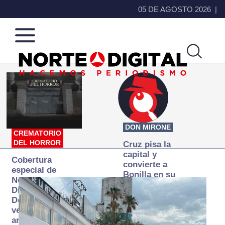
05 DE AGOSTO 2026
Norte
Más
de
que
Ciudad
noticias,
Juárez
hacemos periodismo
DON MIRONE
CREMATORIO
DEL HORROR
Cruz pisa la
capital y
Cobertura
convierte a
especial de
Bonilla en su
Norte
primer blanco
Digital:
Donde la
verdad
arde… pero