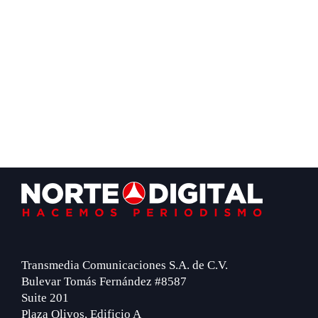
Footer
Transmedia Comunicaciones S.A. de C.V.
Bulevar Tomás Fernández #8587
Suite 201
Plaza Olivos, Edificio A