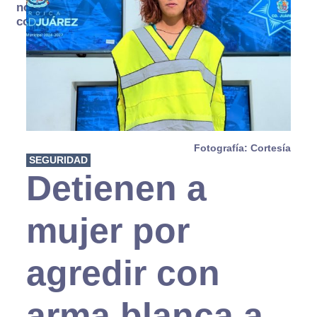
no se
consume
Fotografía: Cortesía
SEGURIDAD
Detienen a
mujer por
agredir con
arma blanca a