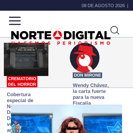
08 DE AGOSTO 2026
Norte
Más
de
que
Ciudad
noticias,
Juárez
hacemos periodismo
DON MIRONE
CREMATORIO
DEL HORROR
Wendy Chávez,
la carta fuerte
Cobertura
para la nueva
especial de
Fiscalía
Norte
autónoma
Digital:
Donde la
verdad
arde… pero