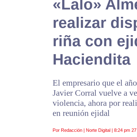
«Lalo» Alme
realizar di
riña con ej
Haciendita
El empresario que el añ
Javier Corral vuelve a v
violencia, ahora por real
en reunión ejidal
Por Redacción | Norte Digital |
8:24 pm
27