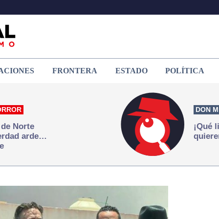
ACIONES
FRONTERA
ESTADO
POLÍTICA
ORROR
DON M
 de Norte
¡Qué l
verdad arde…
quiere
e