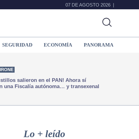
07 DE AGOSTO 2026
SEGURIDAD
ECONOMÍA
PANORAMA
IRONE
istillos salieron en el PAN! Ahora sí
n una Fiscalía autónoma… y transexenal
Primary
Sidebar
Lo + leído