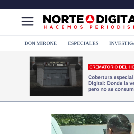
Norte
Más
DON MIRONE
ESPECIALES
INVESTIG
de
que
Ciudad
noticias,
Juárez
hacemos periodismo
CREMATORIO DEL H
Cobertura especial
Digital: Donde la 
pero no se consum