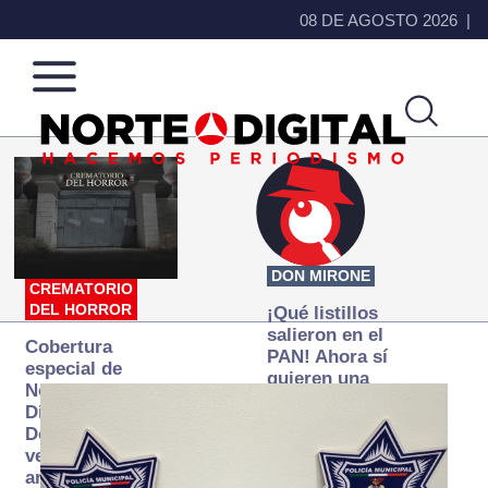
08 DE AGOSTO 2026
Norte
Más
de
que
Ciudad
noticias,
Juárez
hacemos periodismo
DON MIRONE
CREMATORIO
DEL HORROR
¡Qué listillos
salieron en el
Cobertura
PAN! Ahora sí
especial de
quieren una
Norte
Fiscalía
Digital:
autónoma… y
Donde la
transexenal
verdad
arde… pero