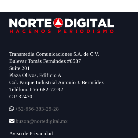
Footer
Transmedia Comunicaciones S.A. de C.V.
Bulevar Tomás Fernández #8587
Suite 201
Plaza Olivos, Edificio A
Col. Parque Industrial Antonio J. Bermúdez
Teléfono 656-682-72-92
C.P. 32470
+52-656-383-25-28
buzon@nortedigital.mx
Aviso de Privacidad