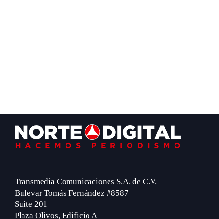
Footer
Transmedia Comunicaciones S.A. de C.V.
Bulevar Tomás Fernández #8587
Suite 201
Plaza Olivos, Edificio A