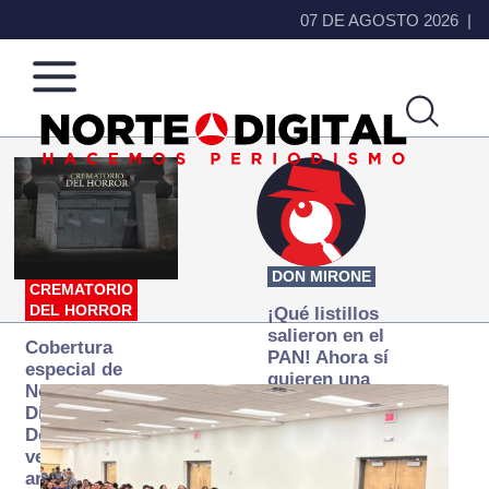
07 DE AGOSTO 2026
Norte
Más
de
que
Ciudad
noticias,
Juárez
hacemos periodismo
DON MIRONE
CREMATORIO
DEL HORROR
¡Qué listillos
salieron en el
Cobertura
PAN! Ahora sí
especial de
quieren una
Norte
Fiscalía
Digital:
autónoma… y
Donde la
transexenal
verdad
arde… pero