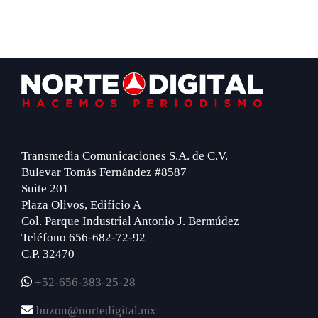
Footer
Transmedia Comunicaciones S.A. de C.V.
Bulevar Tomás Fernández #8587
Suite 201
Plaza Olivos, Edificio A
Col. Parque Industrial Antonio J. Bermúdez
Teléfono 656-682-72-92
C.P. 32470
+52-656-383-25-28
buzon@nortedigital.mx