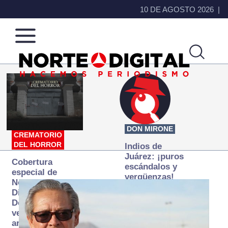
10 DE AGOSTO 2026
Norte
Más
de
que
Ciudad
noticias,
Juárez
hacemos periodismo
DON MIRONE
CREMATORIO
DEL HORROR
Indios de
Juárez: ¡puros
Cobertura
escándalos y
especial de
vergüenzas!
Norte
Digital:
Donde la
verdad
arde… pero