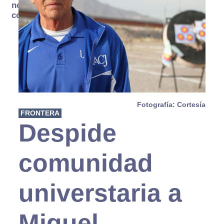
no se
consume
Fotografía: Cortesía
FRONTERA
Despide
comunidad
universtaria a
Miguel