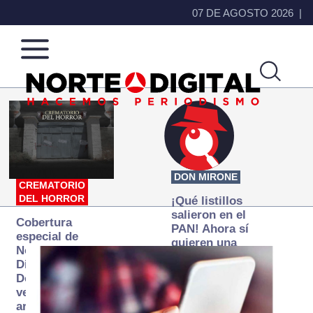
07 DE AGOSTO 2026
Norte
Más
de
que
Ciudad
noticias,
Juárez
hacemos periodismo
DON MIRONE
CREMATORIO
DEL HORROR
¡Qué listillos
salieron en el
Cobertura
PAN! Ahora sí
especial de
quieren una
Norte
Fiscalía
Digital:
autónoma… y
Donde la
transexenal
verdad
arde… pero