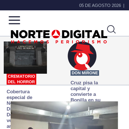
05 DE AGOSTO 2026
Norte
Más
de
que
Ciudad
noticias,
Juárez
hacemos periodismo
DON MIRONE
CREMATORIO
DEL HORROR
Cruz pisa la
capital y
Cobertura
convierte a
especial de
Bonilla en su
Norte
primer blanco
Digital:
Donde la
verdad
arde… pero