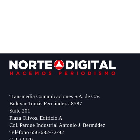
Footer
Transmedia Comunicaciones S.A. de C.V.
Bulevar Tomás Fernández #8587
Suite 201
Plaza Olivos, Edificio A
Col. Parque Industrial Antonio J. Bermúdez
Teléfono 656-682-72-92
C.P. 32470