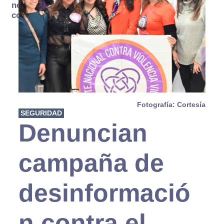
no se
consume
Fotografía: Cortesía
SEGURIDAD
Denuncian
campaña de
desinformació
n contra el