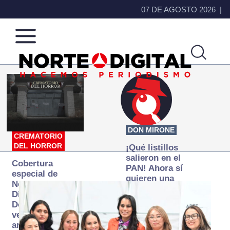
07 DE AGOSTO 2026
Norte
Más
de
que
Ciudad
noticias,
Juárez
hacemos periodismo
DON MIRONE
CREMATORIO
DEL HORROR
¡Qué listillos
salieron en el
Cobertura
PAN! Ahora sí
especial de
quieren una
Norte
Fiscalía
Digital:
autónoma… y
Donde la
transexenal
verdad
arde… pero