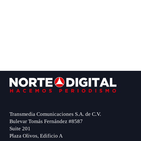
Footer
Transmedia Comunicaciones S.A. de C.V.
Bulevar Tomás Fernández #8587
Suite 201
Plaza Olivos, Edificio A