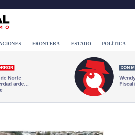
ACIONES
FRONTERA
ESTADO
POLÍTICA
ORROR
DON M
 de Norte
Wendy 
verdad arde…
Fiscal
e