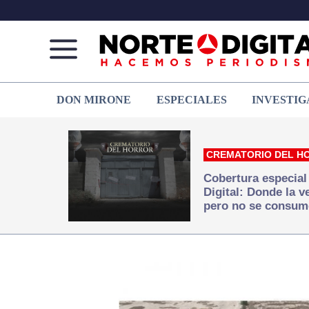
Norte
Más
DON MIRONE
ESPECIALES
INVESTIG
de
que
Ciudad
noticias,
Juárez
hacemos periodismo
CREMATORIO DEL H
Cobertura especial
Digital: Donde la 
pero no se consum