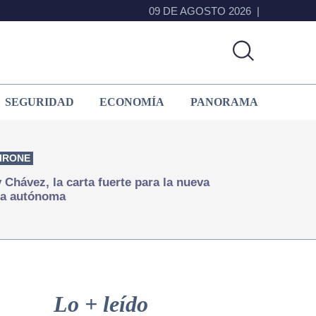
09 DE AGOSTO 2026
SEGURIDAD
ECONOMÍA
PANORAMA
IRONE
Chávez, la carta fuerte para la nueva
ía autónoma
Primary
Sidebar
Lo + leído