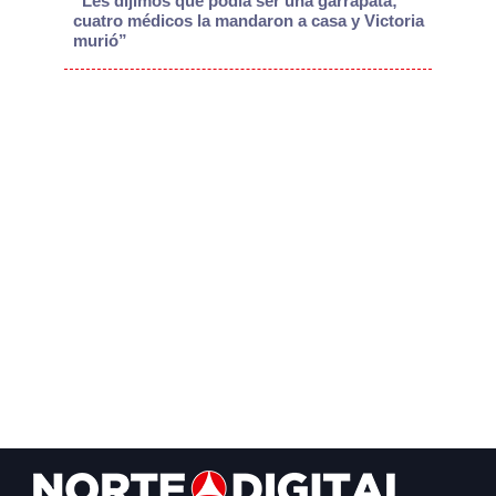
“Les dijimos que podía ser una garrapata;
cuatro médicos la mandaron a casa y Victoria
murió”
Footer