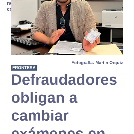
no se
consume
Fotografía: Martín Orquiz
FRONTERA
Defraudadores
obligan a
cambiar
exámenes en