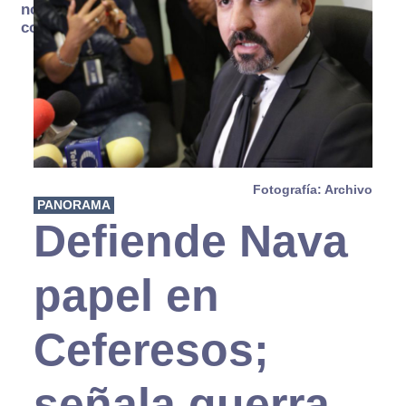
no se
consume
Fotografía: Archivo
PANORAMA
Defiende Nava
papel en
Ceferesos;
señala guerra