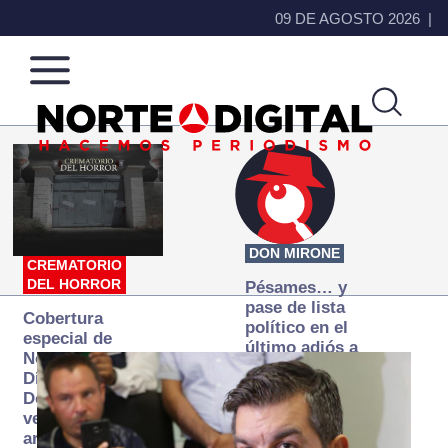
09 DE AGOSTO 2026
Norte
Más
de
que
Ciudad
noticias,
Juárez
hacemos periodismo
DON MIRONE
CREMATORIO
DEL HORROR
Pésames… y
pase de lista
Cobertura
político en el
especial de
último adiós a
Norte
Papá Grande
Digital:
Donde la
verdad
arde… pero