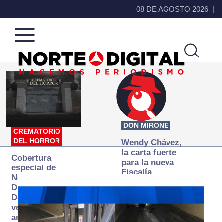
08 DE AGOSTO 2026
Norte
Más
de
que
Ciudad
noticias,
Juárez
hacemos periodismo
DON MIRONE
CREMATORIO
DEL HORROR
Wendy Chávez,
la carta fuerte
Cobertura
para la nueva
especial de
Fiscalía
Norte
autónoma
Digital:
Donde la
verdad
arde… pero