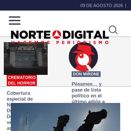
09 DE AGOSTO 2026
Norte
Más
de
que
Ciudad
noticias,
Juárez
hacemos periodismo
DON MIRONE
CREMATORIO
DEL HORROR
Pésames… y
pase de lista
Cobertura
político en el
especial de
último adiós a
Norte
Papá Grande
Digital:
Donde la
verdad
arde… pero