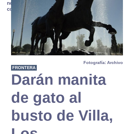
no se
consume
Fotografía: Archivo
FRONTERA
Darán manita
de gato al
busto de Villa,
Los