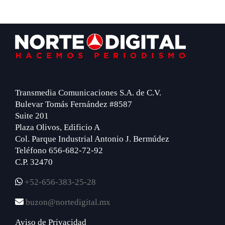
Footer
Transmedia Comunicaciones S.A. de C.V.
Bulevar Tomás Fernández #8587
Suite 201
Plaza Olivos, Edificio A
Col. Parque Industrial Antonio J. Bermúdez
Teléfono 656-682-72-92
C.P. 32470
+52-656-383-25-28
buzon@nortedigital.mx
Aviso de Privacidad