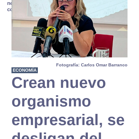
no se
consume
Fotografía: Carlos Omar Barranco
ECONOMÍA
Crean nuevo
organismo
empresarial, se
desligan del