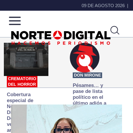
09 DE AGOSTO 2026
Norte
Más
de
que
Ciudad
noticias,
Juárez
hacemos periodismo
DON MIRONE
CREMATORIO
DEL HORROR
Pésames… y
pase de lista
Cobertura
político en el
especial de
último adiós a
Norte
Papá Grande
Digital:
Donde la
verdad
arde… pero