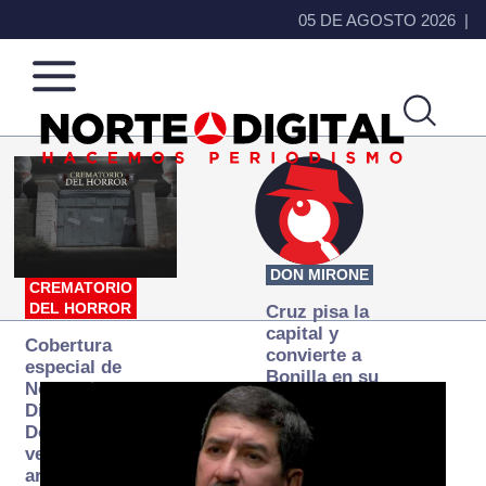
05 DE AGOSTO 2026
Norte
Más
de
que
Ciudad
noticias,
Juárez
hacemos periodismo
DON MIRONE
CREMATORIO
DEL HORROR
Cruz pisa la
capital y
Cobertura
convierte a
especial de
Bonilla en su
Norte
primer blanco
Digital:
Donde la
verdad
arde… pero