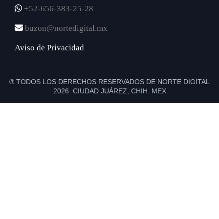
+52-656-383-25-28
buzon@nortedigital.mx
Aviso de Privacidad
® TODOS LOS DERECHOS RESERVADOS DE NORTE DIGITAL
2026 CIUDAD JUÁREZ, CHIH. MEX.