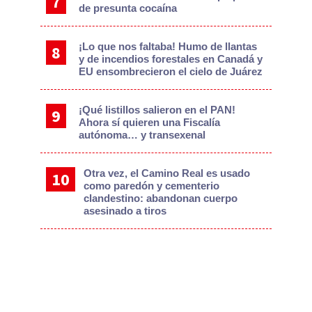
de presunta cocaína
¡Lo que nos faltaba! Humo de llantas
y de incendios forestales en Canadá y
EU ensombrecieron el cielo de Juárez
¡Qué listillos salieron en el PAN!
Ahora sí quieren una Fiscalía
autónoma… y transexenal
Otra vez, el Camino Real es usado
como paredón y cementerio
clandestino: abandonan cuerpo
asesinado a tiros
Te Recomendamos
Más de 40 personas han testificado en juicio
por terrorismo del Jueves Negro