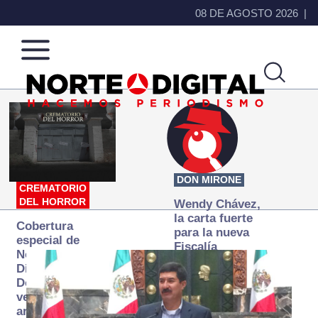
08 DE AGOSTO 2026
Norte
Más
de
que
Ciudad
noticias,
Juárez
hacemos periodismo
DON MIRONE
CREMATORIO
DEL HORROR
Wendy Chávez,
la carta fuerte
Cobertura
para la nueva
especial de
Fiscalía
Norte
autónoma
Digital:
Donde la
verdad
arde… pero