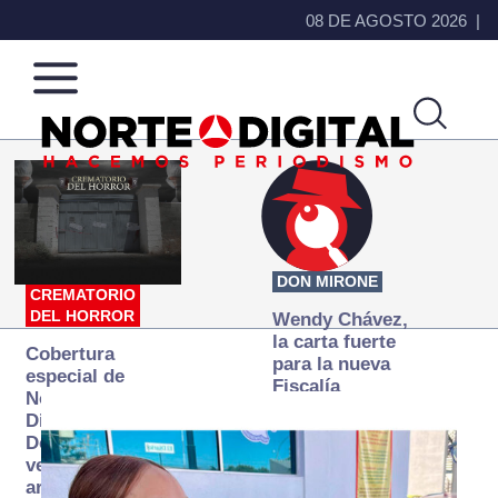
08 DE AGOSTO 2026
Norte
Más
de
que
Ciudad
noticias,
Juárez
hacemos periodismo
DON MIRONE
CREMATORIO
DEL HORROR
Wendy Chávez,
la carta fuerte
Cobertura
para la nueva
especial de
Fiscalía
Norte
autónoma
Digital:
Donde la
verdad
arde… pero