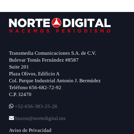
Footer
Transmedia Comunicaciones S.A. de C.V.
Bulevar Tomás Fernández #8587
Suite 201
Plaza Olivos, Edificio A
Col. Parque Industrial Antonio J. Bermúdez
Teléfono 656-682-72-92
C.P. 32470
+52-656-383-25-28
buzon@nortedigital.mx
Aviso de Privacidad