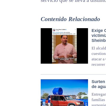
servicio que se lleva a distin
Contenido Relacionado
Exige 
victimi
Shein
El alcal
cuestion
atacar a
recorrer
Surten 
de agu
Entregan
familias
surponie