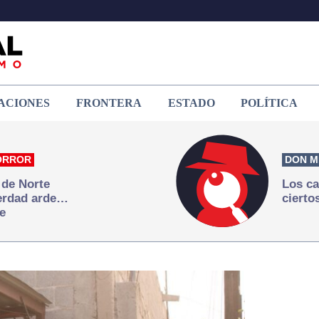
ACIONES
FRONTERA
ESTADO
POLÍTICA
ORROR
DON M
 de Norte
Los ca
verdad arde…
cierto
e