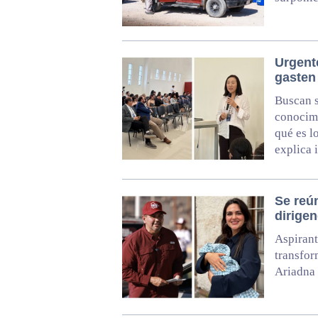
Urgent
gasten 
Buscan s
conocimi
qué es l
explica 
Se reú
dirige
Aspirant
transfor
Ariadna 