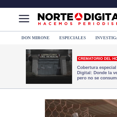
Norte
Más
DON MIRONE
ESPECIALES
INVESTIG
de
que
Ciudad
noticias,
Juárez
hacemos periodismo
CREMATORIO DEL H
Cobertura especial
Digital: Donde la 
pero no se consum