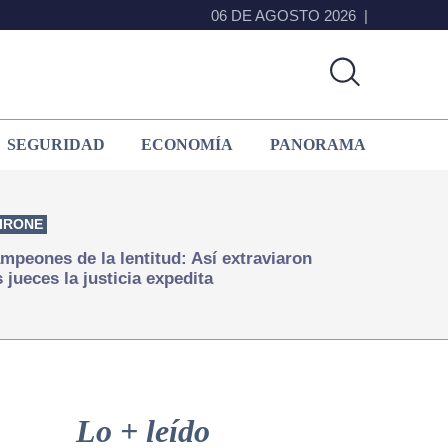
06 DE AGOSTO 2026
SEGURIDAD
ECONOMÍA
PANORAMA
IRONE
mpeones de la lentitud: Así extraviaron
s jueces la justicia expedita
Primary
Sidebar
Lo + leído