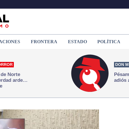
ACIONES
FRONTERA
ESTADO
POLÍTICA
ORROR
DON M
 de Norte
Pésame
verdad arde…
adiós 
e