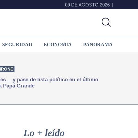
09 DE AGOSTO 2026
SEGURIDAD
ECONOMÍA
PANORAMA
IRONE
s… y pase de lista político en el último
a Papá Grande
Primary
Sidebar
Lo + leído