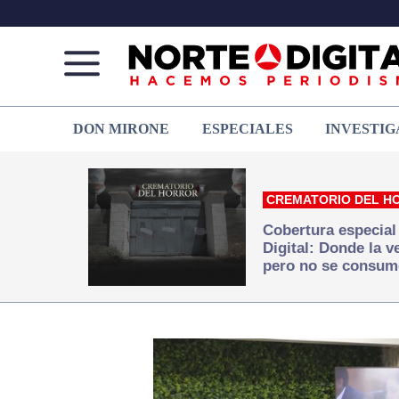
Norte
Más
DON MIRONE
ESPECIALES
INVESTIG
de
que
Ciudad
noticias,
Juárez
hacemos periodismo
CREMATORIO DEL H
Cobertura especial
Digital: Donde la 
pero no se consum