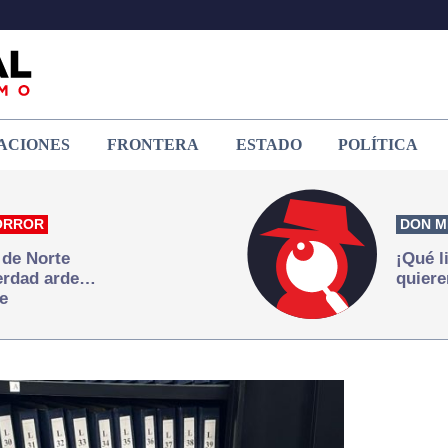
ACIONES
FRONTERA
ESTADO
POLÍTICA
ORROR
DON M
 de Norte
¡Qué l
verdad arde…
quiere
e