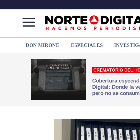
Norte
Más
DON MIRONE
ESPECIALES
INVESTIG
de
que
Ciudad
noticias,
Juárez
hacemos periodismo
CREMATORIO DEL H
Cobertura especial
Digital: Donde la 
pero no se consum