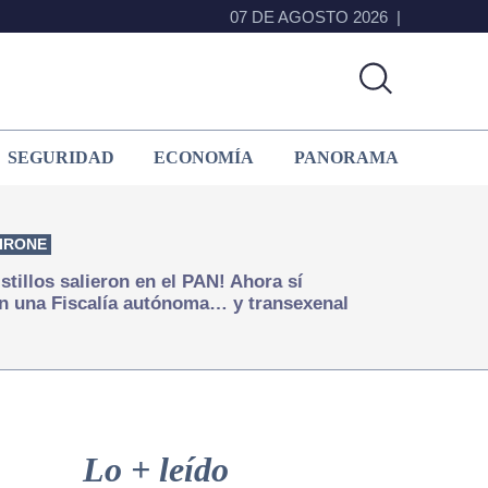
07 DE AGOSTO 2026
SEGURIDAD
ECONOMÍA
PANORAMA
IRONE
istillos salieron en el PAN! Ahora sí
n una Fiscalía autónoma… y transexenal
Primary
Sidebar
Lo + leído