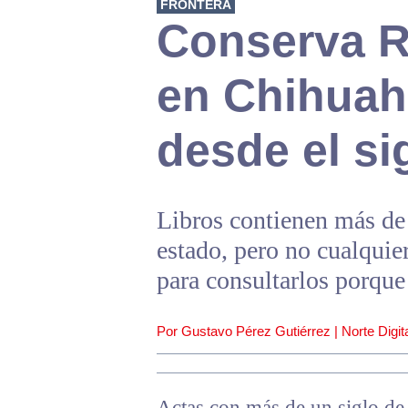
FRONTERA
Conserva Re
en Chihuah
desde el si
Libros contienen más de 
estado, pero no cualquie
para consultarlos porque 
Por Gustavo Pérez Gutiérrez | Norte Digita
Actas con más de un siglo de