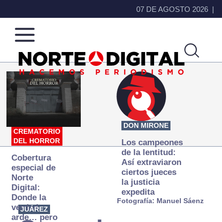
07 DE AGOSTO 2026
Norte
Más
de
que
Ciudad
noticias,
Juárez
hacemos periodismo
DON MIRONE
CREMATORIO
DEL HORROR
Los campeones
de la lentitud:
Cobertura
Así extraviaron
especial de
ciertos jueces
Norte
la justicia
Digital:
expedita
Donde la
Fotografía: Manuel Sáenz
verdad
JUÁREZ
arde… pero