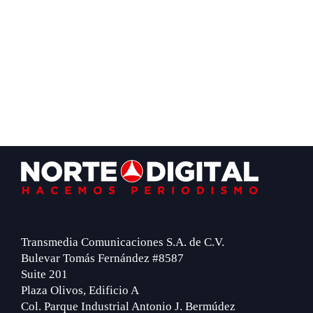
Footer
Transmedia Comunicaciones S.A. de C.V.
Bulevar Tomás Fernández #8587
Suite 201
Plaza Olivos, Edificio A
Col. Parque Industrial Antonio J. Bermúdez