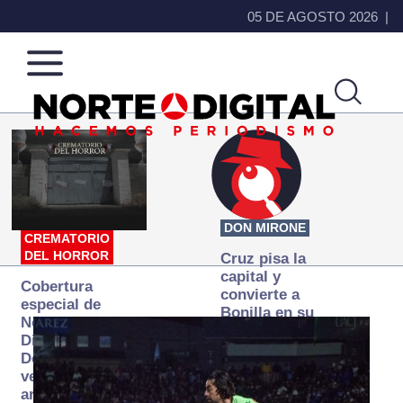
05 DE AGOSTO 2026
Norte
Más
de
que
Ciudad
noticias,
Juárez
hacemos periodismo
DON MIRONE
CREMATORIO
DEL HORROR
Cruz pisa la
capital y
Cobertura
convierte a
especial de
Bonilla en su
Norte
primer blanco
Digital:
Donde la
verdad
arde… pero