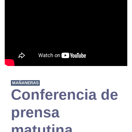
MAÑANERAS
Conferencia de
prensa
matutina,