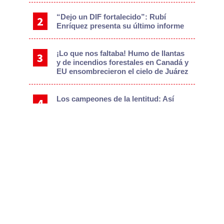
Expolicía de Texas ingresa al penal de
Saltillo tras triple homicidio y herir a
su expareja; intentó huir a EU con su
hijo
Aplican vacunas a fronterizos recién
nacidos… ¡y hasta de 100 años!
Le explota tanque de gas en Parajes
del Sur; se encuentra grave
Los volcanes dormidos del desierto
de Juárez
“Muerte y Morena es lo mismo”:
nueva confrontación por campaña del
PAN
Trump firma decretos para acabar con