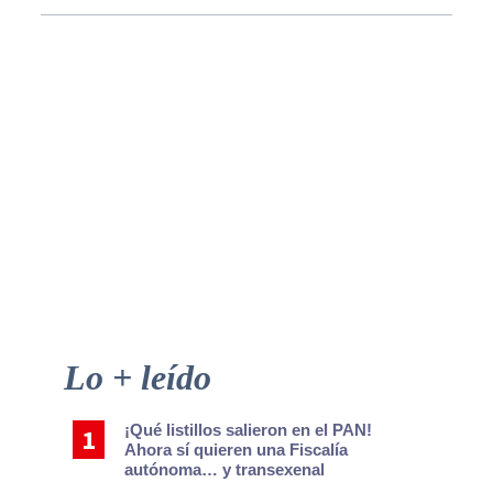
Primary
Lo + leído
Sidebar
¡Qué listillos salieron en el PAN!
Ahora sí quieren una Fiscalía
autónoma… y transexenal
“Dejo un DIF fortalecido”: Rubí
Enríquez presenta su último informe
¡Lo que nos faltaba! Humo de llantas
y de incendios forestales en Canadá y
EU ensombrecieron el cielo de Juárez
Los campeones de la lentitud: Así
extraviaron ciertos jueces la justicia
expedita