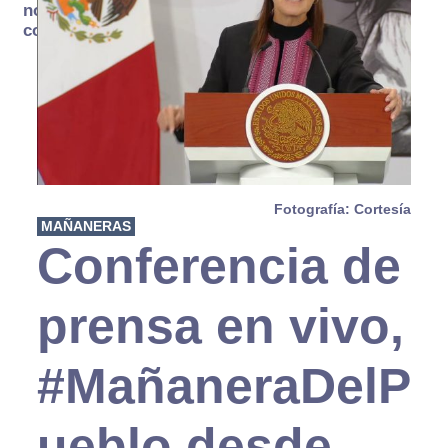
no se
consume
Fotografía: Cortesía
MAÑANERAS
Conferencia de
prensa en vivo,
#MañaneraDelP
ueblo desde