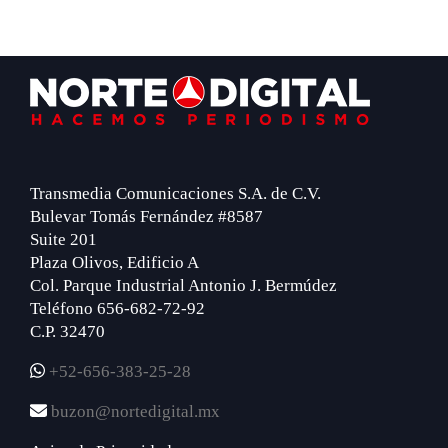
Footer
Transmedia Comunicaciones S.A. de C.V.
Bulevar Tomás Fernández #8587
Suite 201
Plaza Olivos, Edificio A
Col. Parque Industrial Antonio J. Bermúdez
Teléfono 656-682-72-92
C.P. 32470
+52-656-383-25-28
buzon@nortedigital.mx