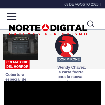
08 DE AGOSTO 2026
Norte
Más
de
que
Ciudad
noticias,
Juárez
hacemos periodismo
DON MIRONE
CREMATORIO
DEL HORROR
Wendy Chávez,
la carta fuerte
Cobertura
para la nueva
especial de
Fiscalía
Norte
autónoma
Digital:
Donde la
verdad
arde… pero