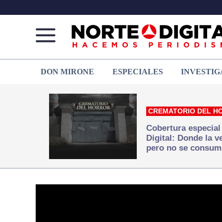
Norte
Más
DON MIRONE
ESPECIALES
INVESTIG
de
que
Ciudad
noticias,
Juárez
hacemos periodismo
CREMATORIO DEL H
Cobertura especial
Digital: Donde la 
pero no se consum