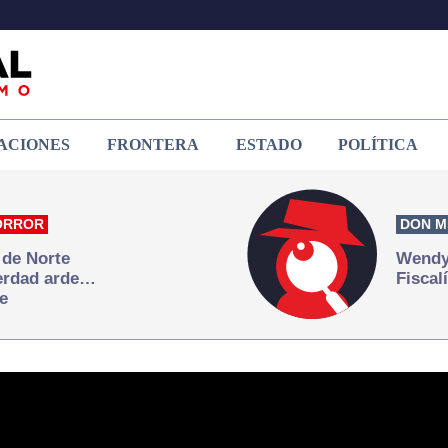
ACIONES
FRONTERA
ESTADO
POLÍTICA
ORROR
DON M
 de Norte
Wendy 
verdad arde…
Fiscal
e