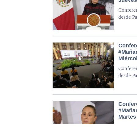
Confere
desde Pa
Confer
#Mañan
Miérco
Confere
desde Pa
Confer
#Mañan
Martes
Confere
desde Pa