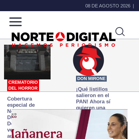
08 DE AGOSTO 2026
Norte
Más
de
que
Ciudad
noticias,
Juárez
hacemos periodismo
DON MIRONE
CREMATORIO
DEL HORROR
¡Qué listillos
salieron en el
Cobertura
PAN! Ahora sí
especial de
quieren una
Norte
Fiscalía
Digital:
autónoma… y
Donde la
transexenal
verdad
arde… pero