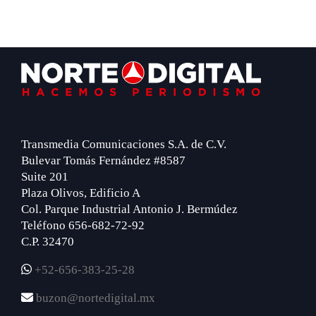
Footer
Transmedia Comunicaciones S.A. de C.V.
Bulevar Tomás Fernández #8587
Suite 201
Plaza Olivos, Edificio A
Col. Parque Industrial Antonio J. Bermúdez
Teléfono 656-682-72-92
C.P. 32470
+52-656-383-25-28
buzon@nortedigital.mx