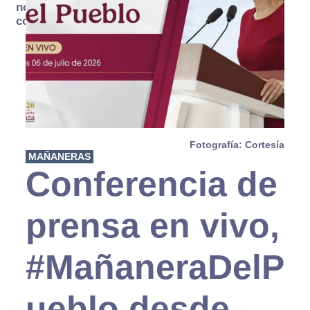
no se
consume
Fotografía: Cortesía
MAÑANERAS
Conferencia de
prensa en vivo,
#MañaneraDelP
ueblo desde