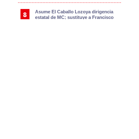
Asume El Caballo Lozoya dirigencia
estatal de MC; sustituye a Francisco
Sánchez
Urgente, implementar aquí
tecnologías que no gasten o reutilicen
agua: Especialista
Sube 9% arresto de estadounidenses
y baja 26% el de otras nacionalidades