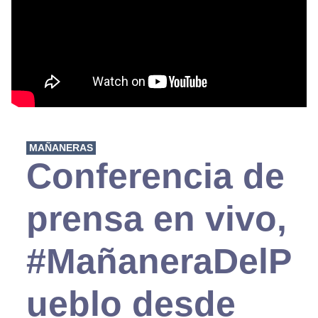
MAÑANERAS
Conferencia de
prensa en vivo,
#MañaneraDelP
ueblo desde