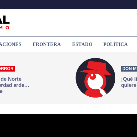
ACIONES
FRONTERA
ESTADO
POLÍTICA
ORROR
DON M
 de Norte
¡Qué l
verdad arde…
quiere
e