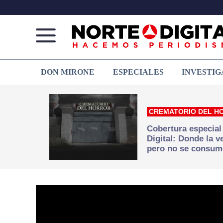
Norte
Más
DON MIRONE
ESPECIALES
INVESTIG
de
que
Ciudad
noticias,
Juárez
hacemos periodismo
CREMATORIO DEL H
Cobertura especial
Digital: Donde la 
pero no se consum